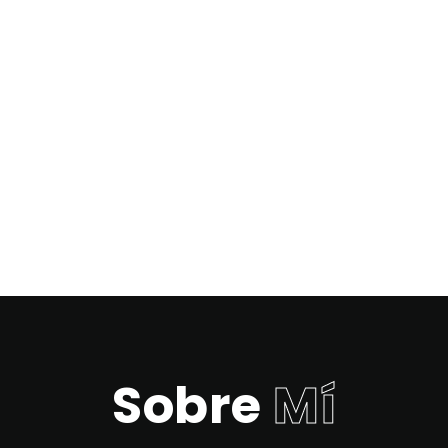
Es el viaje, no el destino, lo realmente
importante.
Agendar Llamada
Sobre
Mí